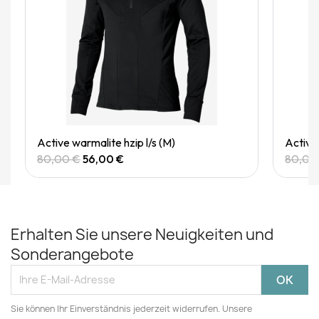
Quick View
Active warmalite hzip l/s (M)
Active 
80,00 €
56,00 €
80,00
Erhalten Sie unsere Neuigkeiten und
Sonderangebote
Sie können Ihr Einverständnis jederzeit widerrufen. Unsere