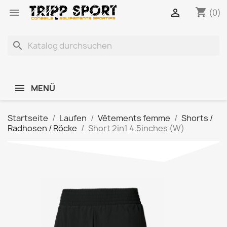
shopping_cart


(0)
search
MENÜ
Startseite
Laufen
Vêtements femme
Shorts /
Radhosen / Röcke
Short 2in1 4.5inches (W)