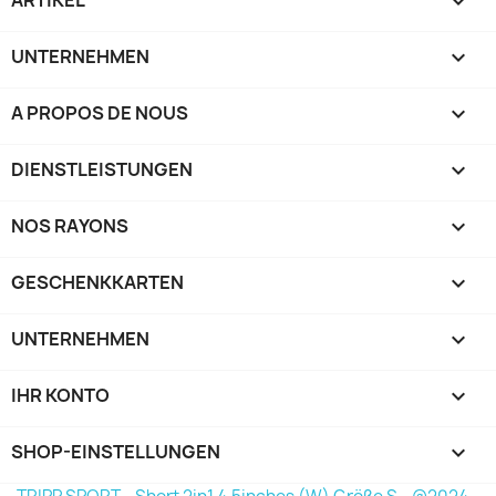

UNTERNEHMEN

A PROPOS DE NOUS

DIENSTLEISTUNGEN

NOS RAYONS

GESCHENKKARTEN

UNTERNEHMEN

IHR KONTO

SHOP-EINSTELLUNGEN
keyboard_arrow_down