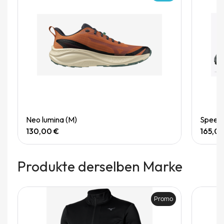
Quick View
Neo lumina (M)
Speedg
130,00 €
165,0
Produkte derselben Marke
Promo