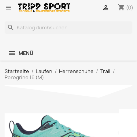
shopping_cart


(0)
search
MENÜ
Startseite
Laufen
Herrenschuhe
Trail
Peregrine 16 (M)