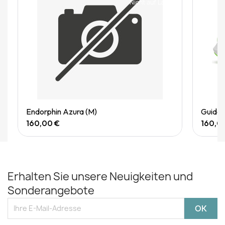
Nicht auf Lager
Quick View
Endorphin Azura (M)
Guide 
160,00 €
160,0
Erhalten Sie unsere Neuigkeiten und
Sonderangebote