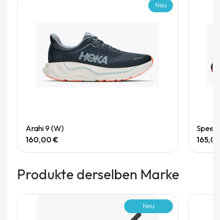
Neu
Quick View
Arahi 9 (W)
Speedg
160,00 €
165,0
Produkte derselben Marke
Neu