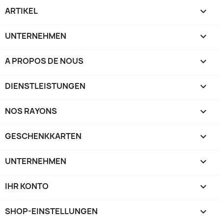
ARTIKEL

UNTERNEHMEN

A PROPOS DE NOUS

DIENSTLEISTUNGEN

NOS RAYONS

GESCHENKKARTEN

UNTERNEHMEN

IHR KONTO

SHOP-EINSTELLUNGEN
keyboard_arrow_down