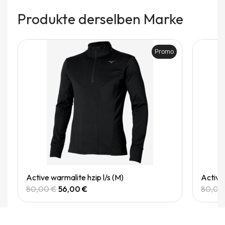
Produkte derselben Marke
Promo
Quick View
Active warmalite hzip l/s (M)
Active 
80,00 €
56,00 €
80,00