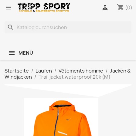
shopping_cart


(0)
search
MENÜ
Startseite
Laufen
Vêtements homme
Jacken &
Windjacken
Trail jacket waterproof 20k (M)