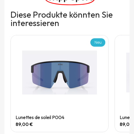
Diese Produkte könnten Sie
interessieren
Neu
Quick View
Lunettes de soleil P004
Lunett
89,00 €
89,00