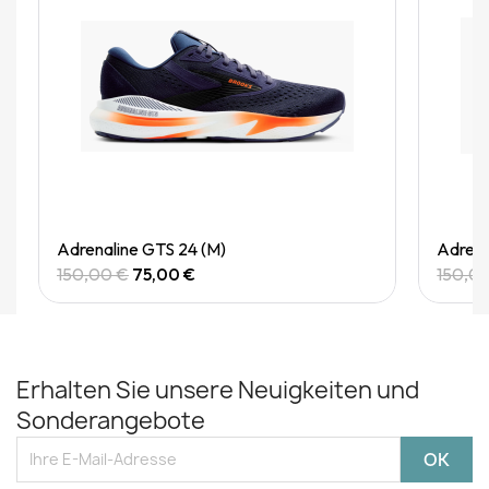
Quick View
Adrenaline GTS 24 (M)
Adrena
150,00 €
75,00 €
150,0
Erhalten Sie unsere Neuigkeiten und
Sonderangebote