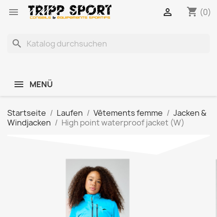
shopping_cart


(0)
search
MENÜ
Startseite
Laufen
Vêtements femme
Jacken &
Windjacken
High point waterproof jacket (W)