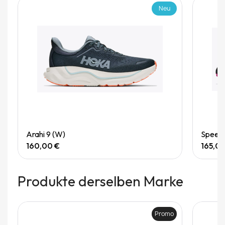
Neu
Quick View
Arahi 9 (W)
Speedg
160,00 €
165,0
Produkte derselben Marke
Promo