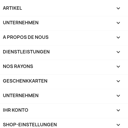
ARTIKEL

UNTERNEHMEN

A PROPOS DE NOUS

DIENSTLEISTUNGEN

NOS RAYONS

GESCHENKKARTEN

UNTERNEHMEN

IHR KONTO

SHOP-EINSTELLUNGEN
keyboard_arrow_down