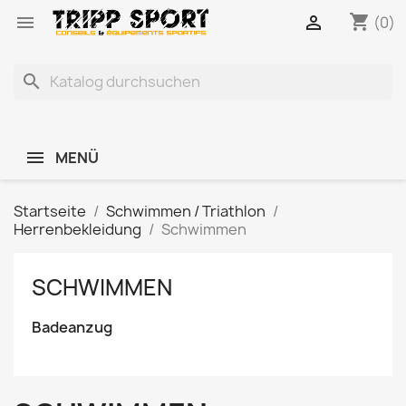
shopping_cart


(0)
search
MENÜ
Startseite
Schwimmen / Triathlon
Herrenbekleidung
Schwimmen
SCHWIMMEN
Badeanzug