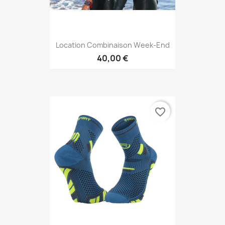
Location Combinaison Week-End
40,00 €
favorite_border