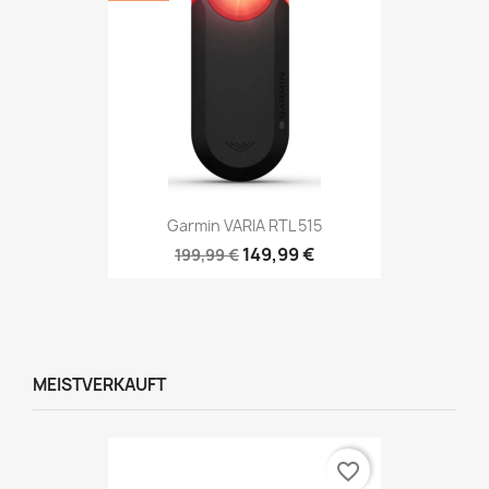
Garmin VARIA RTL 515
149,99 €
199,99 €
MEISTVERKAUFT
favorite_border