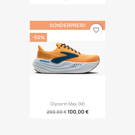
SONDERPREIS!
favorite_border
-50%
Glycerin Max (M)
100,00 €
200,00 €