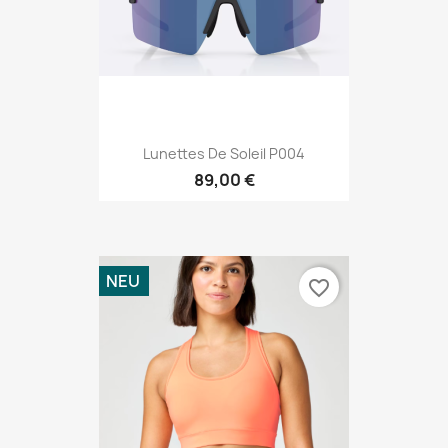
Lunettes De Soleil P004
89,00 €
NEU
favorite_border