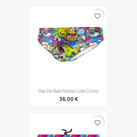
favorite_border
Slip De Bain Nataci Loki Comic
36,00 €
favorite_border