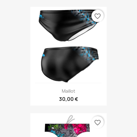
favorite_border
Maillot
30,00 €
favorite_border