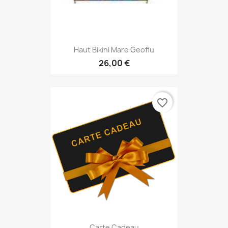
Haut Bikini Mare Geoflu
26,00 €
favorite_border
Carte Cadeau