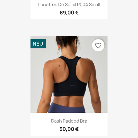
Lunettes De Soleil P004 Small
89,00 €
NEU
favorite_border
Dash Padded Bra
50,00 €