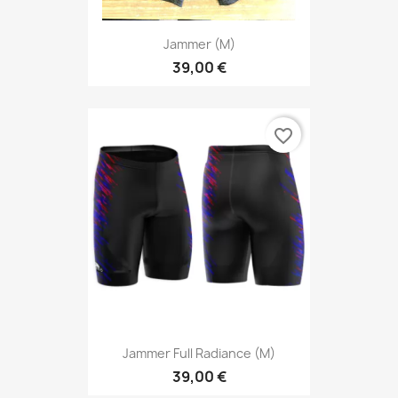
Jammer (M)
39,00 €
favorite_border
Jammer Full Radiance (M)
39,00 €