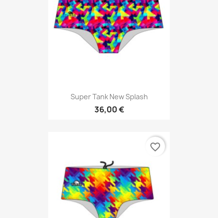
Super Tank New Splash
36,00 €
favorite_border