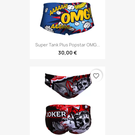
Super Tank Plus Popstar OMG...
30,00 €
favorite_border