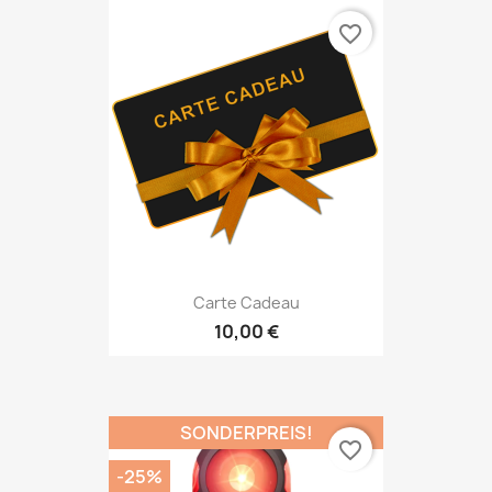
favorite_border
Carte Cadeau
10,00 €
SONDERPREIS!
favorite_border
-25%