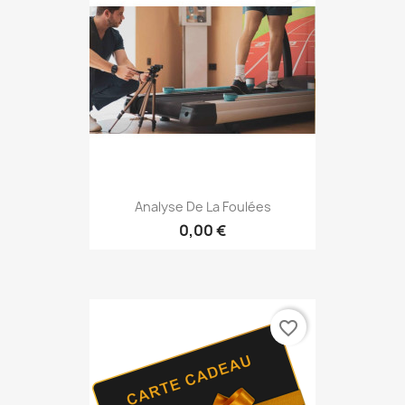
Analyse De La Foulées
0,00 €
favorite_border