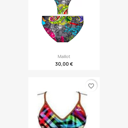
Maillot
30,00 €
favorite_border