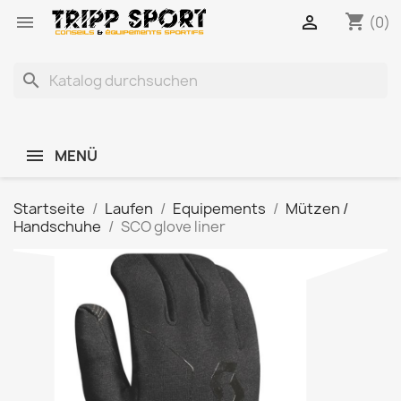
shopping_cart


(0)
search
MENÜ
Startseite
Laufen
Equipements
Mützen /
Handschuhe
SCO glove liner