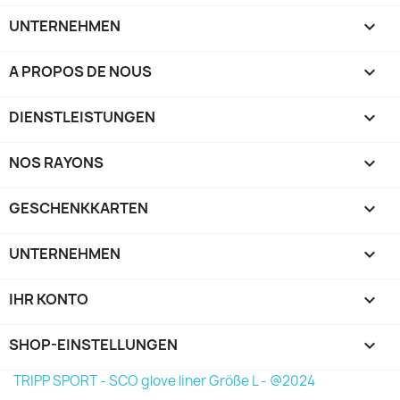
UNTERNEHMEN

A PROPOS DE NOUS

DIENSTLEISTUNGEN

NOS RAYONS

GESCHENKKARTEN

UNTERNEHMEN

IHR KONTO

SHOP-EINSTELLUNGEN
keyboard_arrow_down
TRIPP SPORT - SCO glove liner Größe L - @2024