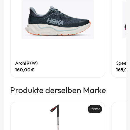
Quick View
Arahi 9 (W)
Speedg
160,00 €
165,0
Produkte derselben Marke
Promo