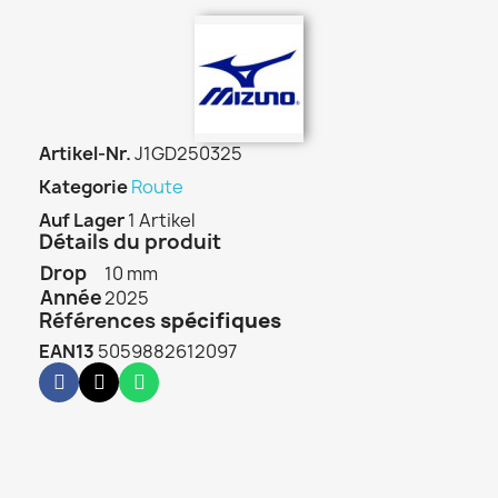
Artikel-Nr.
J1GD250325
Kategorie
Route
Auf Lager
1 Artikel
Détails du produit
Drop
10 mm
Année
2025
Références
spécifiques
EAN13
5059882612097