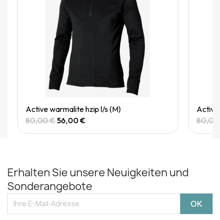
Quick View
Active warmalite hzip l/s (M)
Active 
80,00 €
56,00 €
80,00
Erhalten Sie unsere Neuigkeiten und
Sonderangebote