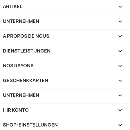
ARTIKEL

UNTERNEHMEN

A PROPOS DE NOUS

DIENSTLEISTUNGEN

NOS RAYONS

GESCHENKKARTEN

UNTERNEHMEN

IHR KONTO

SHOP-EINSTELLUNGEN
keyboard_arrow_down