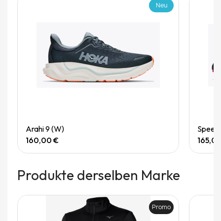
Neu
Quick View
Arahi 9 (W)
Speedg
160,00 €
165,0
Produkte derselben Marke
Promo