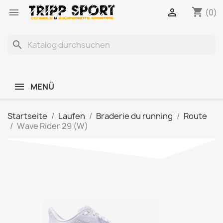
shopping_cart


(0)
search
MENÜ
Startseite
Laufen
Braderie du running
Route
Wave Rider 29 (W)