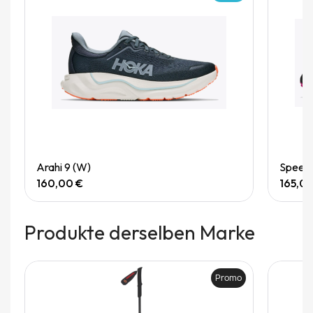
Quick View
Arahi 9 (W)
Speedg
160,00 €
165,0
Produkte derselben Marke
Promo