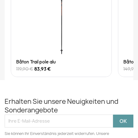
Quick View
Bâton Trail pole alu
Bâton T
119,90 €
83,93 €
149,90
Erhalten Sie unsere Neuigkeiten und
Sonderangebote
Sie können Ihr Einverständnis jederzeit widerrufen. Unsere