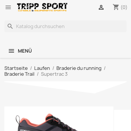
shopping_cart


(0)
search
MENÜ
Startseite
Laufen
Braderie du running
Braderie Trail
Supertrac 3