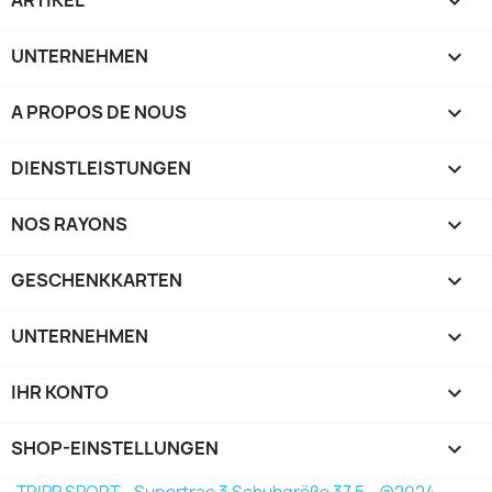

UNTERNEHMEN

A PROPOS DE NOUS

DIENSTLEISTUNGEN

NOS RAYONS

GESCHENKKARTEN

UNTERNEHMEN

IHR KONTO

SHOP-EINSTELLUNGEN
keyboard_arrow_down