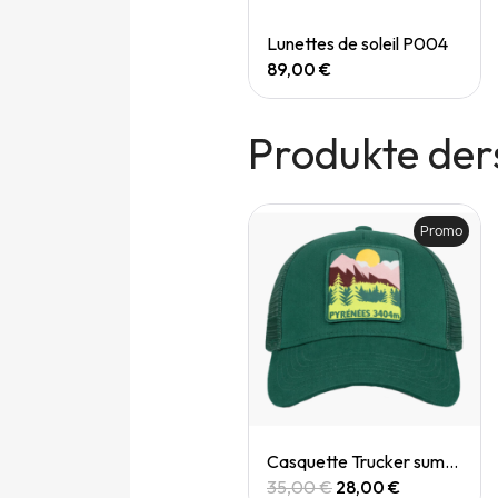
Quick View
Quick View
Speedgoat 7 (M)
Lunettes de soleil P004
165,00 €
89,00 €
Produkte der
Promo
Promo
Quick View
Quick View
Casquette Trucker summit dolomites
Casquette Trucker summit pyrenées
35,00 €
28,00 €
35,00 €
28,00 €