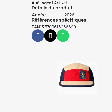
Auf Lager
1 Artikel
Détails du produit
Année
2026
Références
spécifiques
EAN13
3700615256690