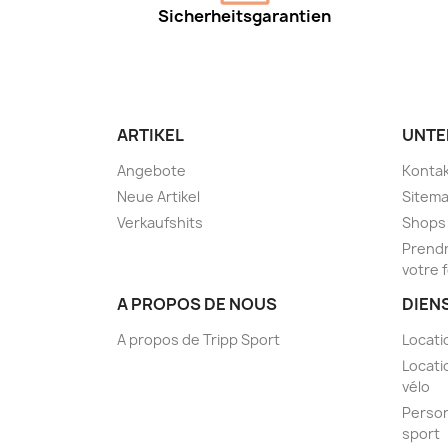
Sicherheitsgarantien
ARTIKEL
UNTE
Angebote
Kontak
Neue Artikel
Sitem
Verkaufshits
Shops
Prendr
votre 
A PROPOS DE NOUS
DIEN
A propos de Tripp Sport
Locati
Locati
vélo
Person
sport