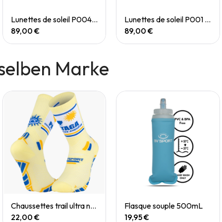
Quick View
Quick View
Lunettes de soleil P004 Small
Lunettes de soleil P001 Small
89,00 €
89,00 €
selben Marke
Quick View
Quick View
Chaussettes trail ultra nutrisocks PASTAGA collector
Flasque souple 500mL
22,00 €
19,95 €