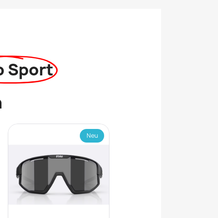
p Sport
n
Neu