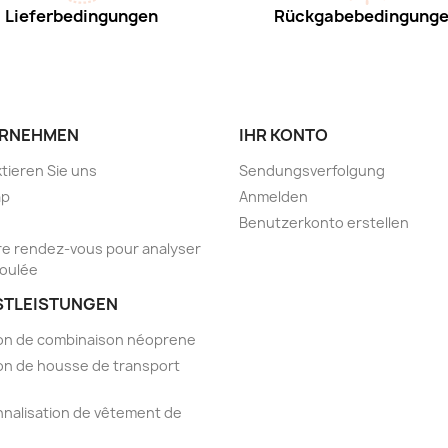
Lieferbedingungen
Rückgabebedingung
RNEHMEN
IHR KONTO
tieren Sie uns
Sendungsverfolgung
ap
Anmelden
Benutzerkonto erstellen
e rendez-vous pour analyser
foulée
STLEISTUNGEN
on de combinaison néoprene
on de housse de transport
nalisation de vêtement de