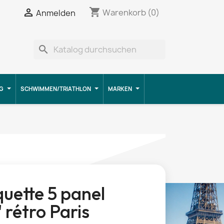
shopping_cart


Warenkorb
(0)
Anmelden
search
G
SCHWIMMEN/TRIATHLON
MARKEN
uette 5 panel
 rétro Paris