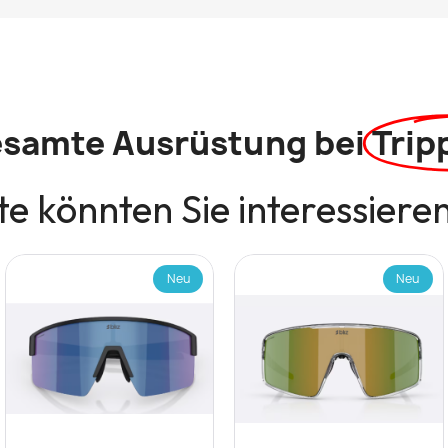
esamte Ausrüstung bei
Trip
e könnten Sie interessiere
Neu
Neu