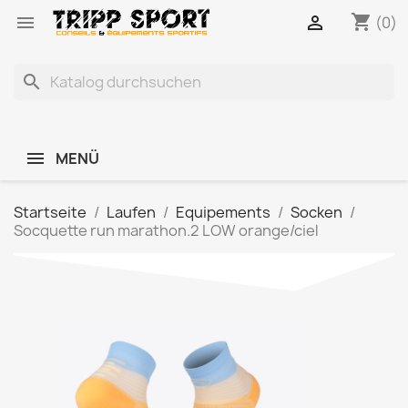
shopping_cart


(0)
search
MENÜ
Startseite
Laufen
Equipements
Socken
Socquette run marathon.2 LOW orange/ciel