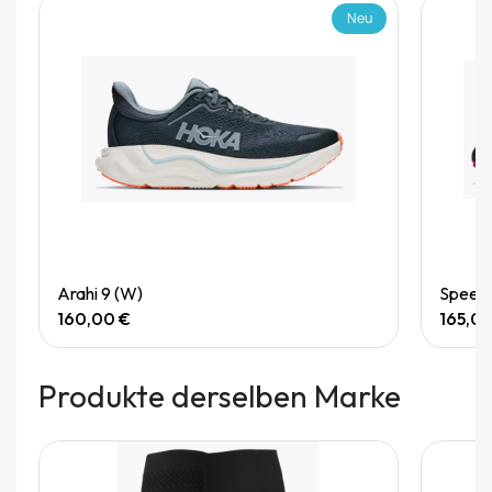
Neu
Quick View
Arahi 9 (W)
Speedg
160,00 €
165,0
Produkte derselben Marke