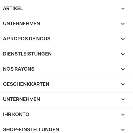
ARTIKEL

UNTERNEHMEN

A PROPOS DE NOUS

DIENSTLEISTUNGEN

NOS RAYONS

GESCHENKKARTEN

UNTERNEHMEN

IHR KONTO

SHOP-EINSTELLUNGEN
keyboard_arrow_down