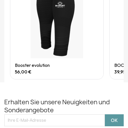
Quick View
Booster evolution
BOOSTE
56,00 €
39,95 
Erhalten Sie unsere Neuigkeiten und
Sonderangebote