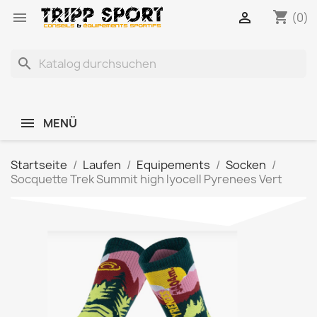
shopping_cart


(0)
search
MENÜ
Startseite
Laufen
Equipements
Socken
Socquette Trek Summit high lyocell Pyrenees Vert