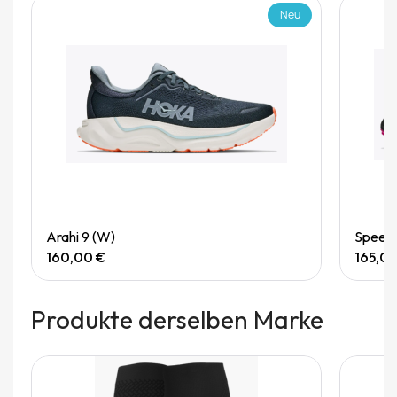
Neu
Quick View
Arahi 9 (W)
Speedg
160,00 €
165,0
Produkte derselben Marke