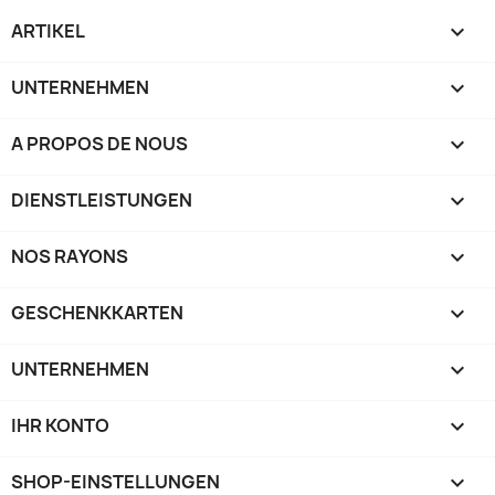
ARTIKEL

UNTERNEHMEN

A PROPOS DE NOUS

DIENSTLEISTUNGEN

NOS RAYONS

GESCHENKKARTEN

UNTERNEHMEN

IHR KONTO

SHOP-EINSTELLUNGEN
keyboard_arrow_down