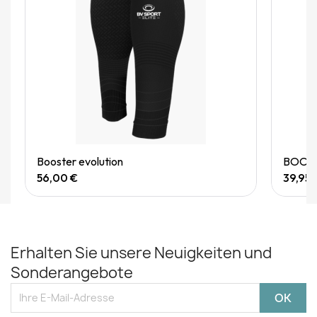
Quick View
Booster evolution
BOOSTE
56,00 €
39,95 
Erhalten Sie unsere Neuigkeiten und
Sonderangebote