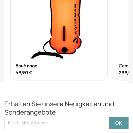
Quick View
Boué nage
Combin
49,90 €
299,9
Erhalten Sie unsere Neuigkeiten und
Sonderangebote