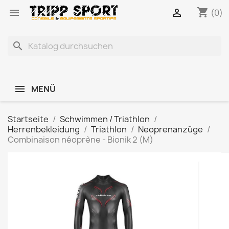
shopping_cart


(0)
search
MENÜ
Startseite
Schwimmen / Triathlon
Herrenbekleidung
Triathlon
Neoprenanzüge
Combinaison néoprène - Bionik 2 (M)