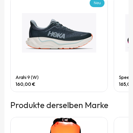
Neu
Quick View
Arahi 9 (W)
Speedg
160,00 €
165,0
Produkte derselben Marke