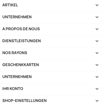
ARTIKEL

UNTERNEHMEN

A PROPOS DE NOUS

DIENSTLEISTUNGEN

NOS RAYONS

GESCHENKKARTEN

UNTERNEHMEN

IHR KONTO

SHOP-EINSTELLUNGEN
keyboard_arrow_down