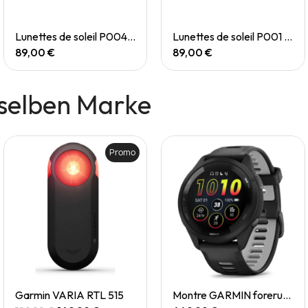
Quick View
Quick View
Lunettes de soleil P004 Small
Lunettes de soleil P001 Small
89,00 €
89,00 €
selben Marke
Promo
Quick View
Quick View
Garmin VARIA RTL 515
Montre GARMIN forerunner 265