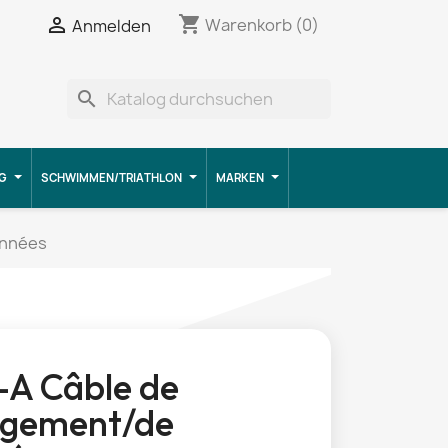
shopping_cart


Warenkorb
(0)
Anmelden
search
G
SCHWIMMEN/TRIATHLON
MARKEN
onnées
A Câble de
rgement/de