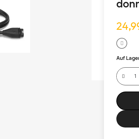
don
24,9
Auf Lage