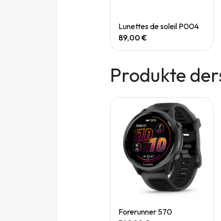
Quick View
Quick View
Speedgoat 7 (M)
Lunettes de soleil P004
165,00 €
89,00 €
Produkte der
Quick View
Forerunner 570