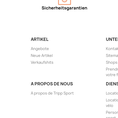
Sicherheitsgarantien
ARTIKEL
UNTE
Angebote
Kontak
Neue Artikel
Sitem
Verkaufshits
Shops
Prendr
votre 
A PROPOS DE NOUS
DIEN
A propos de Tripp Sport
Locati
Locati
vélo
Person
sport