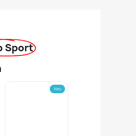
p Sport
n
Neu