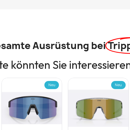
esamte Ausrüstung bei
Trip
e könnten Sie interessiere
Neu
Neu