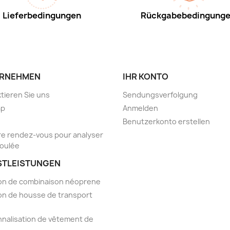
Lieferbedingungen
Rückgabebedingung
RNEHMEN
IHR KONTO
tieren Sie uns
Sendungsverfolgung
ap
Anmelden
Benutzerkonto erstellen
e rendez-vous pour analyser
foulée
STLEISTUNGEN
on de combinaison néoprene
on de housse de transport
nalisation de vêtement de