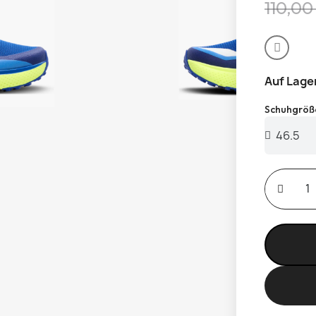
110,00
Auf Lage
Schuhgröß