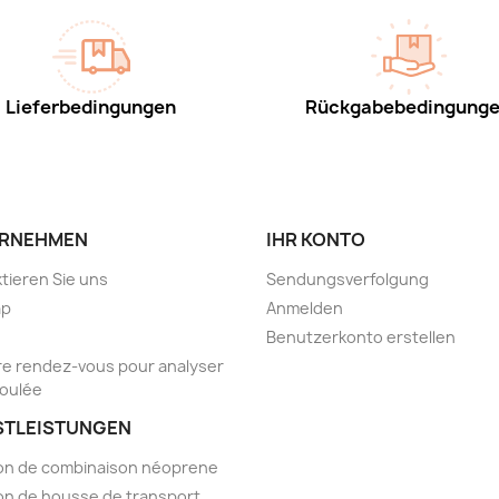
Lieferbedingungen
Rückgabebedingung
RNEHMEN
IHR KONTO
tieren Sie uns
Sendungsverfolgung
ap
Anmelden
Benutzerkonto erstellen
e rendez-vous pour analyser
foulée
STLEISTUNGEN
on de combinaison néoprene
on de housse de transport