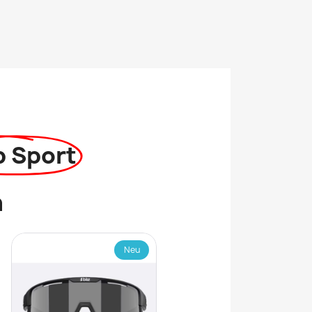
p Sport
n
Neu