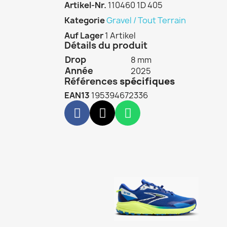
Artikel-Nr.
110460 1D 405
Kategorie
Gravel / Tout Terrain
Auf Lager
1 Artikel
Détails du produit
Drop
8 mm
Année
2025
Références
spécifiques
EAN13
195394672336