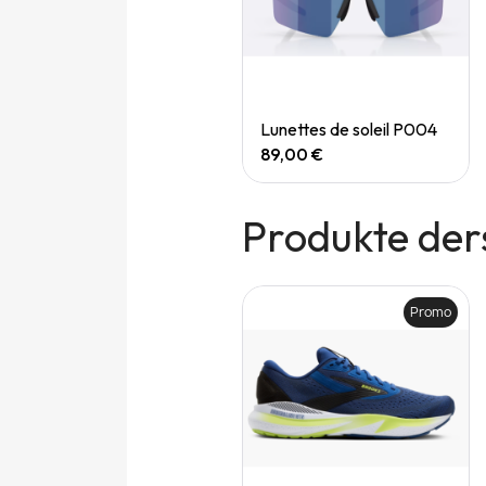
Quick View
Quick View
Speedgoat 7 (M)
Lunettes de soleil P004
165,00 €
89,00 €
Produkte der
Promo
Promo