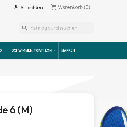
shopping_cart


Warenkorb
(0)
Anmelden
search
G
SCHWIMMEN/TRIATHLON
MARKEN
de 6 (M)