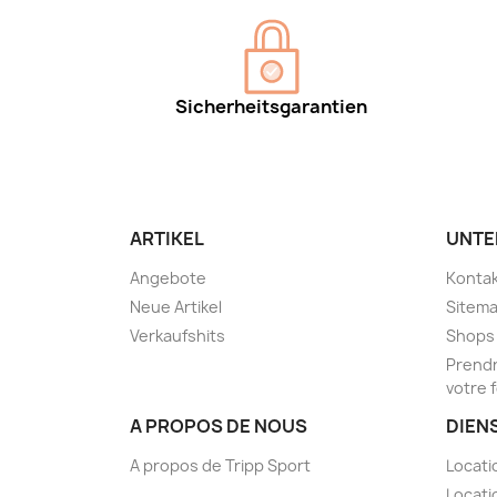
Sicherheitsgarantien
ARTIKEL
UNTE
Angebote
Kontak
Neue Artikel
Sitem
Verkaufshits
Shops
Prendr
votre 
A PROPOS DE NOUS
DIEN
A propos de Tripp Sport
Locati
Locati