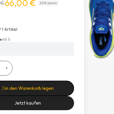
66,00 €
 €
40% sparen
r
1 Artikel
46.5
e
in den Warenkorb legen
Jetzt kaufen