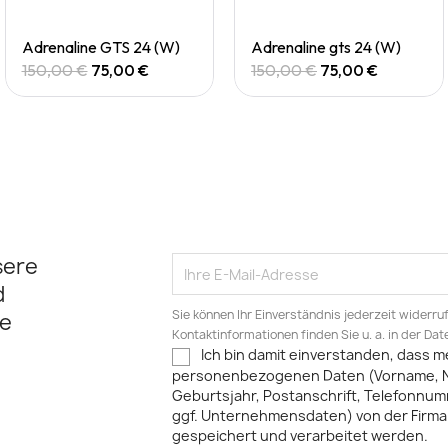
Quick View
Quick View
Adrenaline GTS 24 (W)
Adrenaline gts 24 (W)
150,00 €
75,00 €
150,00 €
75,00 €
sere
d
Sie können Ihr Einverständnis jederzeit widerru
e
Kontaktinformationen finden Sie u. a. in der Da
Ich bin damit einverstanden, dass m
personenbezogenen Daten (Vorname, 
Geburtsjahr, Postanschrift, Telefonnum
ggf. Unternehmensdaten) von der Firma 
gespeichert und verarbeitet werden.