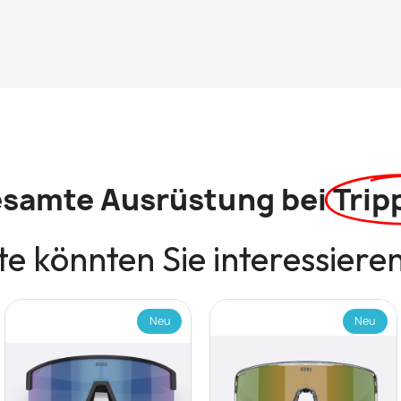
esamte Ausrüstung bei
Trip
e könnten Sie interessiere
Neu
Neu