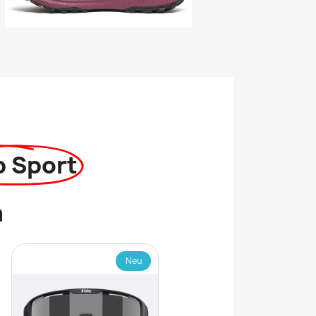
p Sport
n
Neu