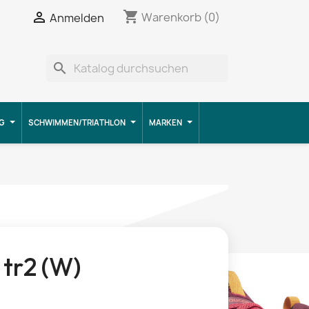
shopping_cart


Warenkorb
(0)
Anmelden
search
G
SCHWIMMEN/TRIATHLON
MARKEN
 tr2 (W)