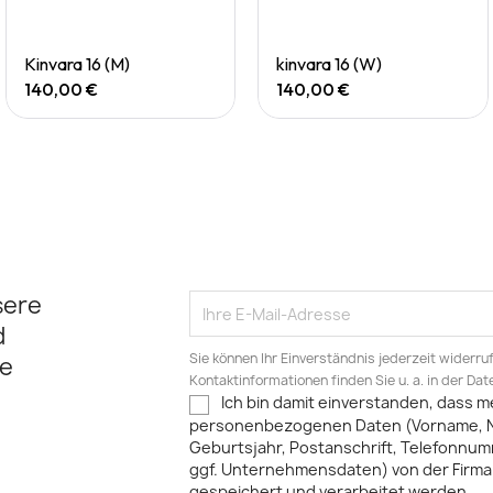
Quick View
Quick View
Kinvara 16 (M)
kinvara 16 (W)
140,00 €
140,00 €
sere
d
Sie können Ihr Einverständnis jederzeit widerru
e
Kontaktinformationen finden Sie u. a. in der Da
Ich bin damit einverstanden, dass m
personenbezogenen Daten (Vorname, 
Geburtsjahr, Postanschrift, Telefonnum
ggf. Unternehmensdaten) von der Firma 
gespeichert und verarbeitet werden.