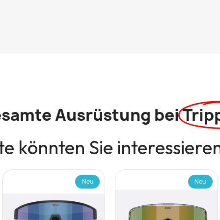
esamte Ausrüstung bei
Trip
e könnten Sie interessiere
Neu
Neu