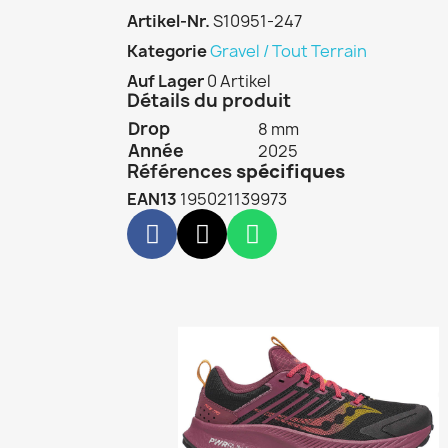
Artikel-Nr.
S10951-247
Kategorie
Gravel / Tout Terrain
Auf Lager
0 Artikel
Détails du produit
Drop
8 mm
Année
2025
Références
spécifiques
EAN13
195021139973