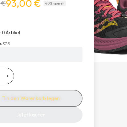
93,00 €
 €
40% sparen
r
0 Artikel
37.5
e
in den Warenkorb legen
Jetzt kaufen