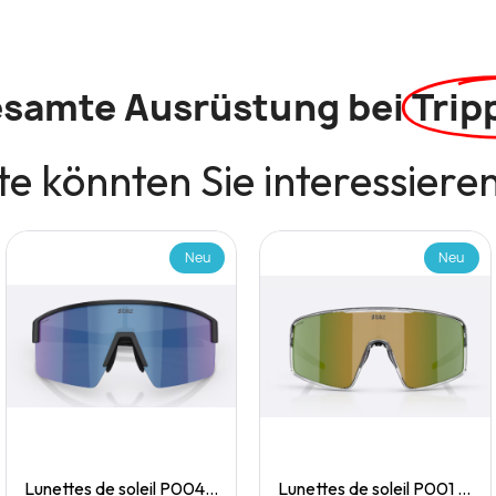
esamte Ausrüstung bei
Trip
e könnten Sie interessiere
Neu
Neu
Quick View
Quick View
Lunettes de soleil P004 Small
Lunettes de soleil P001 Small