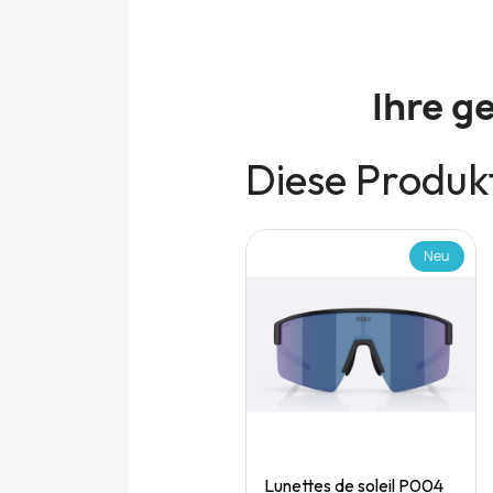
Ihre g
Diese Produkt
Neu
Neu
Quick View
Quick View
Speedgoat 7 (M)
Lunettes de soleil P004