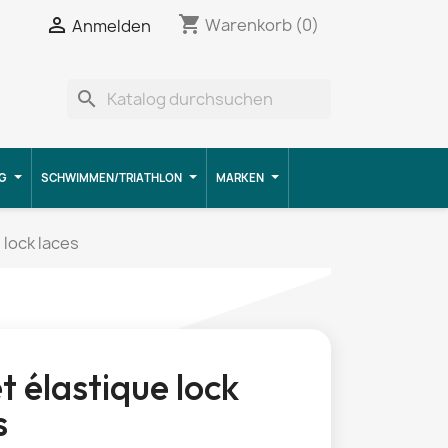
shopping_cart


Warenkorb
(0)
Anmelden
search
G
SCHWIMMEN/TRIATHLON
MARKEN
 lock laces
t élastique lock
s