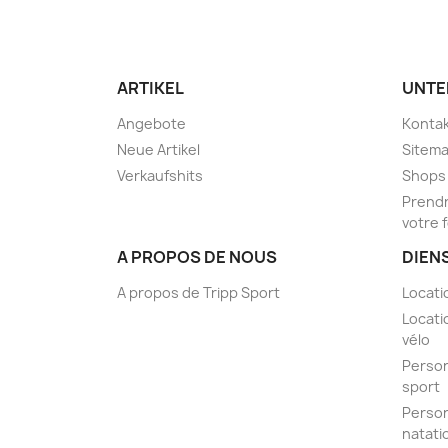
ARTIKEL
UNTE
Angebote
Kontak
Neue Artikel
Sitem
Verkaufshits
Shops
Prendr
votre 
A PROPOS DE NOUS
DIEN
A propos de Tripp Sport
Locati
Locati
vélo
Person
sport
Person
natati