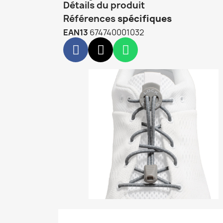
Détails du produit
Références
spécifiques
EAN13
674740001032