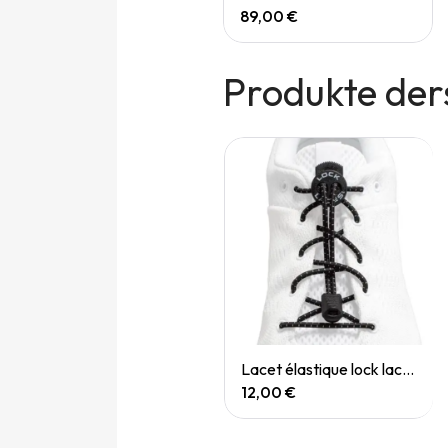
165,00 €
89,00 €
Produkte der
Quick View
Quick View
Lacet élastique lock laces blanc
Lacet élastique lock laces noir
12,00 €
12,00 €