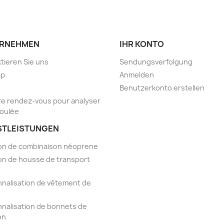
RNEHMEN
IHR KONTO
tieren Sie uns
Sendungsverfolgung
ap
Anmelden
Benutzerkonto erstellen
e rendez-vous pour analyser
foulée
STLEISTUNGEN
on de combinaison néoprene
on de housse de transport
nalisation de vêtement de
nalisation de bonnets de
on