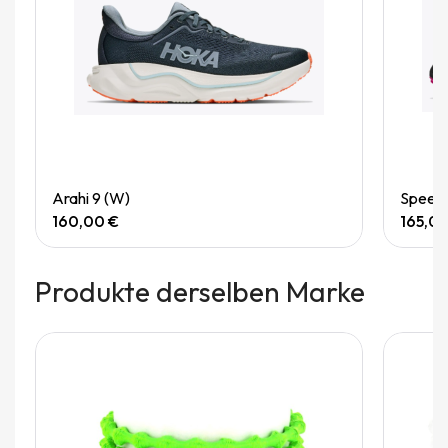
Quick View
Arahi 9 (W)
Speedg
160,00 €
165,0
Produkte derselben Marke