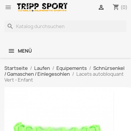
shopping_cart


(0)
search
MENÜ
Startseite
Laufen
Equipements
Schnürsenkel
/ Gamaschen / Einlegesohlen
Lacets autobloquant
Vert - Enfant