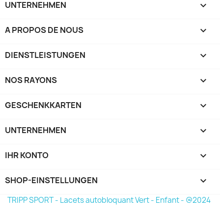
UNTERNEHMEN

A PROPOS DE NOUS

DIENSTLEISTUNGEN

NOS RAYONS

GESCHENKKARTEN

UNTERNEHMEN

IHR KONTO

SHOP-EINSTELLUNGEN
keyboard_arrow_down
TRIPP SPORT - Lacets autobloquant Vert - Enfant - @2024