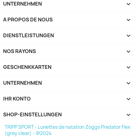
UNTERNEHMEN

A PROPOS DE NOUS

DIENSTLEISTUNGEN

NOS RAYONS

GESCHENKKARTEN

UNTERNEHMEN

IHR KONTO

SHOP-EINSTELLUNGEN
keyboard_arrow_down
TRIPP SPORT - Lunettes de natation Zoggs Predator Flex
(grey clear) - @2024