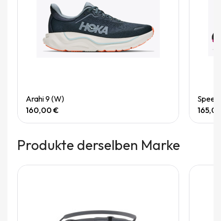
Quick View
Arahi 9 (W)
Speedg
160,00 €
165,0
Produkte derselben Marke
Nicht auf Lager