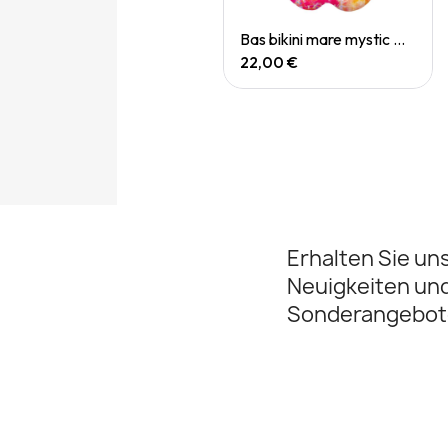
Quick View
Quick View
Bas bikini mare koh samui
Bas bikini mare mystic mirage
22,00 €
22,00 €
Erhalten Sie un
Neuigkeiten un
Sonderangebot