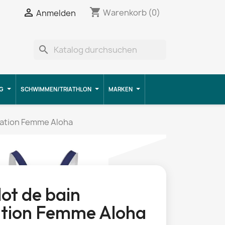
shopping_cart


Warenkorb
(0)
Anmelden
search
G
SCHWIMMEN/TRIATHLON
MARKEN
atation Femme Aloha
lot de bain
tion Femme Aloha