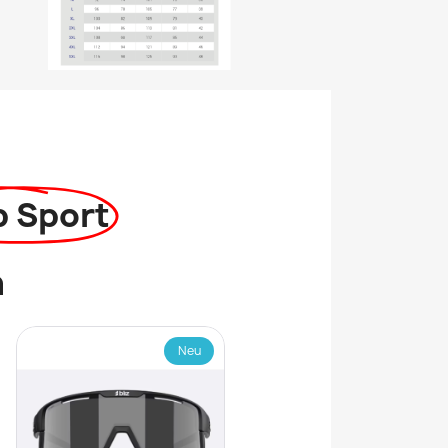
p Sport
n
Neu