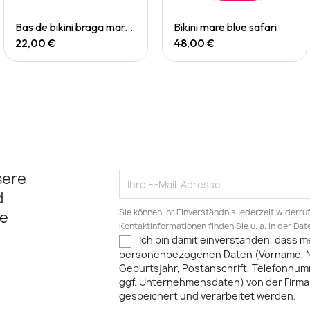
Quick View
Quick View
Bas de bikini braga mare chevi rainbow
Bikini mare blue safari
22,00 €
48,00 €
sere
d
Sie können Ihr Einverständnis jederzeit widerru
e
Kontaktinformationen finden Sie u. a. in der Da
Ich bin damit einverstanden, dass m
personenbezogenen Daten (Vorname, 
Geburtsjahr, Postanschrift, Telefonnum
ggf. Unternehmensdaten) von der Firma 
gespeichert und verarbeitet werden.