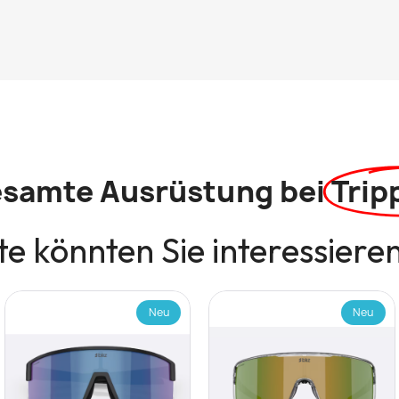
esamte Ausrüstung bei
Trip
e könnten Sie interessiere
Neu
Neu