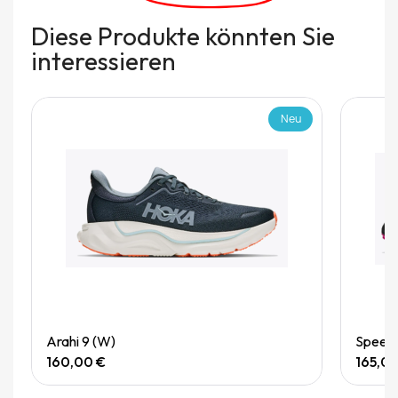
Diese Produkte könnten Sie
interessieren
Neu
Quick View
Arahi 9 (W)
Speedg
160,00 €
165,0