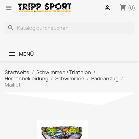
shopping_cart


(0)
search
MENÜ
Startseite
Schwimmen / Triathlon
Herrenbekleidung
Schwimmen
Badeanzug
Maillot