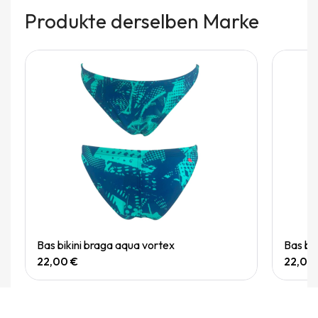
Produkte derselben Marke
Quick View
Bas bikini braga aqua vortex
Bas bi
22,00 €
22,00