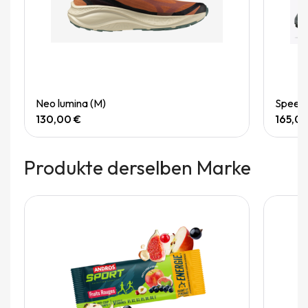
Quick View
Neo lumina (M)
Speedg
130,00 €
165,0
Produkte derselben Marke