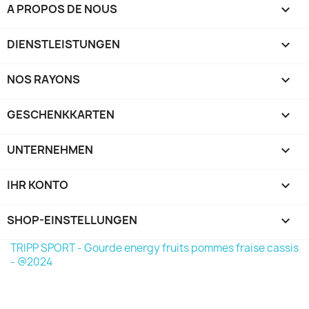
A PROPOS DE NOUS

DIENSTLEISTUNGEN

NOS RAYONS

GESCHENKKARTEN

UNTERNEHMEN

IHR KONTO

SHOP-EINSTELLUNGEN
keyboard_arrow_down
TRIPP SPORT - Gourde energy fruits pommes fraise cassis
- @2024