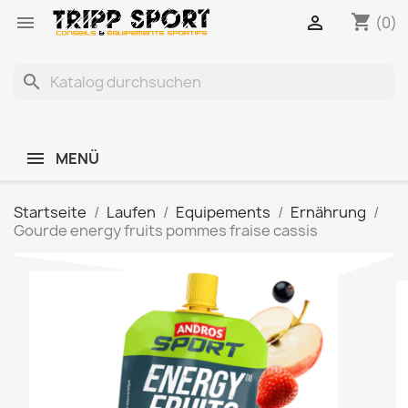
shopping_cart


(0)
search
MENÜ
Startseite
Laufen
Equipements
Ernährung
Gourde energy fruits pommes fraise cassis