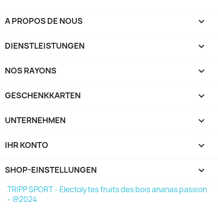
A PROPOS DE NOUS

DIENSTLEISTUNGEN

NOS RAYONS

GESCHENKKARTEN

UNTERNEHMEN

IHR KONTO

SHOP-EINSTELLUNGEN
keyboard_arrow_down
TRIPP SPORT - Electolytes fruits des bois ananas passion
- @2024