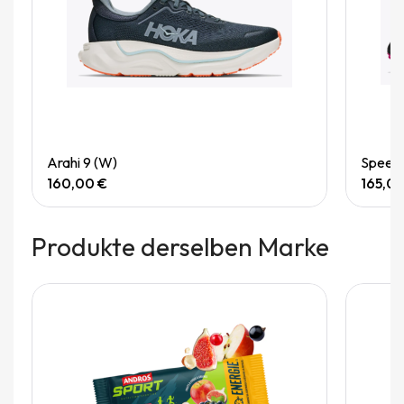
Quick View
Arahi 9 (W)
Speedg
160,00 €
165,0
Produkte derselben Marke