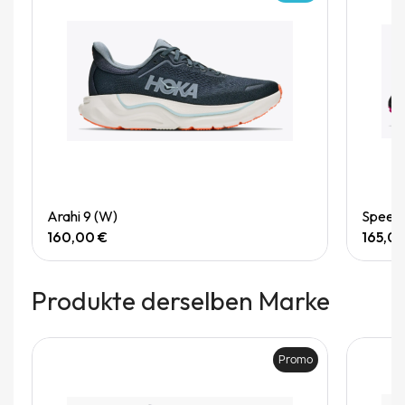
Quick View
Arahi 9 (W)
Speedg
160,00 €
165,0
Produkte derselben Marke
Promo