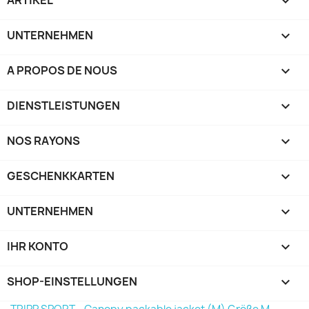

UNTERNEHMEN

A PROPOS DE NOUS

DIENSTLEISTUNGEN

NOS RAYONS

GESCHENKKARTEN

UNTERNEHMEN

IHR KONTO

SHOP-EINSTELLUNGEN
keyboard_arrow_down