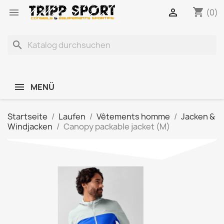
shopping_cart


(0)
search
MENÜ
Startseite
Laufen
Vêtements homme
Jacken &
Windjacken
Canopy packable jacket (M)