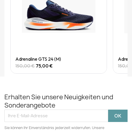
Quick View
Adrenaline GTS 24 (M)
Adrena
150,00 €
75,00 €
150,0
Erhalten Sie unsere Neuigkeiten und
Sonderangebote
Sie können Ihr Einverständnis jederzeit widerrufen. Unsere