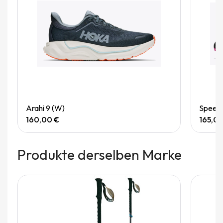
Quick View
Arahi 9 (W)
Speedg
160,00 €
165,0
Produkte derselben Marke