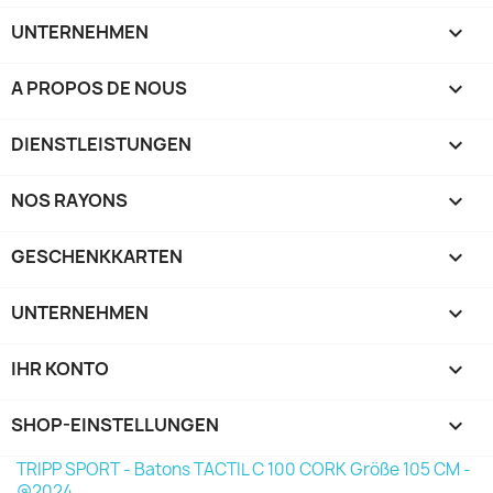
UNTERNEHMEN

A PROPOS DE NOUS

DIENSTLEISTUNGEN

NOS RAYONS

GESCHENKKARTEN

UNTERNEHMEN

IHR KONTO

SHOP-EINSTELLUNGEN
keyboard_arrow_down
TRIPP SPORT - Batons TACTIL C 100 CORK Größe 105 CM -
@2024