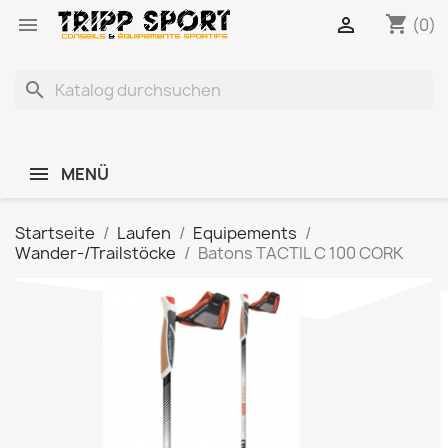
shopping_cart


(0)
search
MENÜ
Startseite
Laufen
Equipements
Wander-/Trailstöcke
Batons TACTIL C 100 CORK