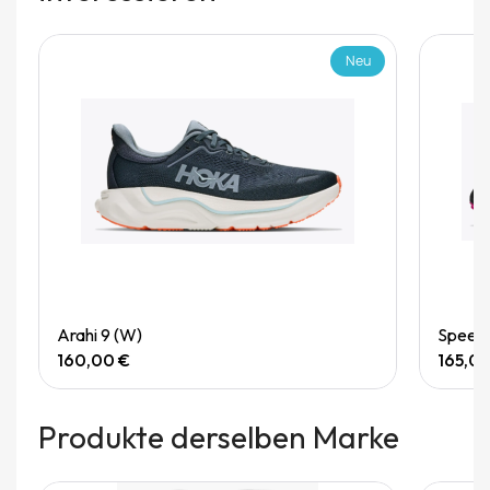
Neu
Quick View
Arahi 9 (W)
Speedg
160,00 €
165,0
Produkte derselben Marke