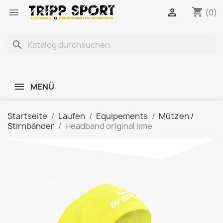
shopping_cart


(0)
search
MENÜ
Startseite
Laufen
Equipements
Mützen /
Stirnbänder
Headband original lime