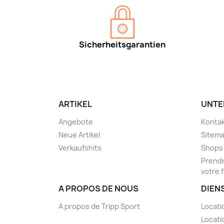
Sicherheitsgarantien
ARTIKEL
UNTE
Angebote
Kontak
Neue Artikel
Sitem
Verkaufshits
Shops
Prendr
votre 
A PROPOS DE NOUS
DIEN
A propos de Tripp Sport
Locati
Locati