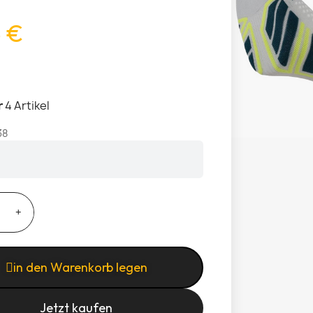
5 €
r
4 Artikel
38
in den Warenkorb legen
Jetzt kaufen