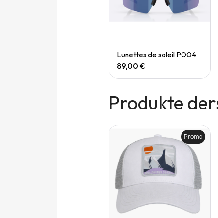
Quick View
Quick View
Speedgoat 7 (M)
Lunettes de soleil P004
165,00 €
89,00 €
Produkte der
Promo
Promo