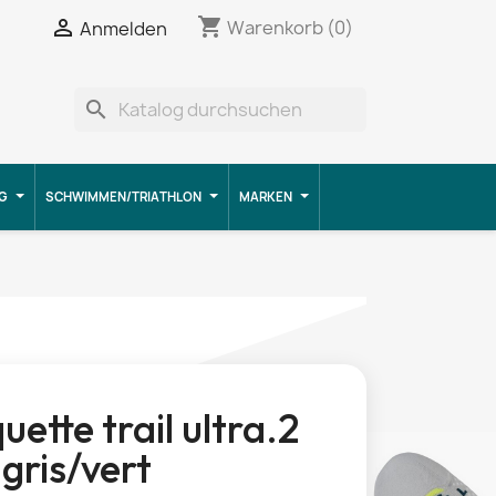
shopping_cart


Warenkorb
(0)
Anmelden
search
G
SCHWIMMEN/TRIATHLON
MARKEN
uette trail ultra.2
gris/vert