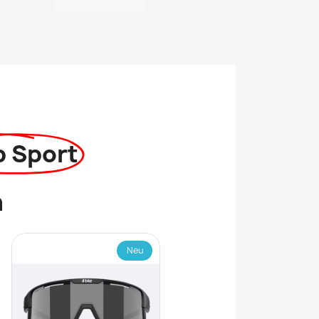
p Sport
n
Neu