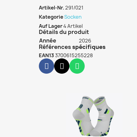
Artikel-Nr.
291/021
Kategorie
Socken
Auf Lager
4 Artikel
Détails du produit
Année
2026
Références
spécifiques
EAN13
3700615255228