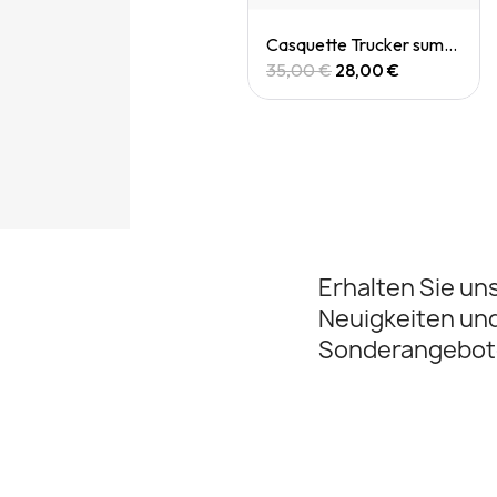
Quick View
Quick View
Casquette trucker
Casquette Trucker summit dolomites
35,00 €
28,00 €
35,00 €
28,00 €
Erhalten Sie un
Neuigkeiten un
Sonderangebot