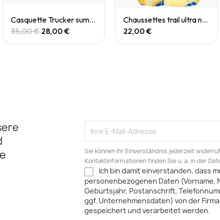
Quick View
Quick View
Casquette Trucker summit pyrenées
Chaussettes trail ultra nutrisocks PASTAGA collector
35,00 €
28,00 €
22,00 €
sere
d
Sie können Ihr Einverständnis jederzeit widerru
e
Kontaktinformationen finden Sie u. a. in der Da
Ich bin damit einverstanden, dass m
personenbezogenen Daten (Vorname, 
Geburtsjahr, Postanschrift, Telefonnum
ggf. Unternehmensdaten) von der Firma 
gespeichert und verarbeitet werden.