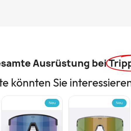
esamte Ausrüstung bei
Trip
e könnten Sie interessiere
Neu
Neu