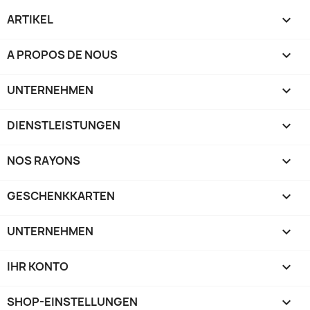
ARTIKEL

A PROPOS DE NOUS

UNTERNEHMEN

DIENSTLEISTUNGEN

NOS RAYONS

GESCHENKKARTEN

UNTERNEHMEN

IHR KONTO

SHOP-EINSTELLUNGEN
keyboard_arrow_down