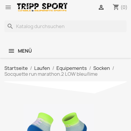
shopping_cart


(0)
search
MENÜ
Startseite
Laufen
Equipements
Socken
Socquette run marathon.2 LOW bleu/lime