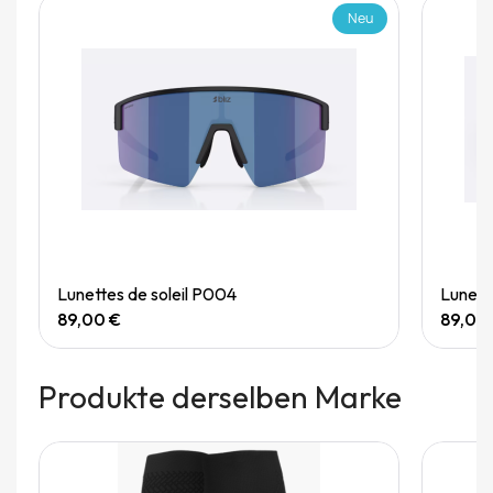
Neu
Quick View
Lunettes de soleil P004
Lunett
89,00 €
89,00
Produkte derselben Marke