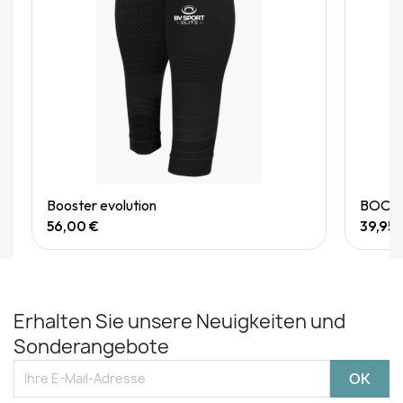
Quick View
Booster evolution
BOOSTE
56,00 €
39,95 
Erhalten Sie unsere Neuigkeiten und
Sonderangebote