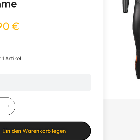
mme
90 €
r
1 Artikel
in den Warenkorb legen