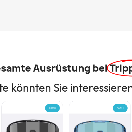
esamte Ausrüstung bei
Trip
e könnten Sie interessiere
Neu
Neu