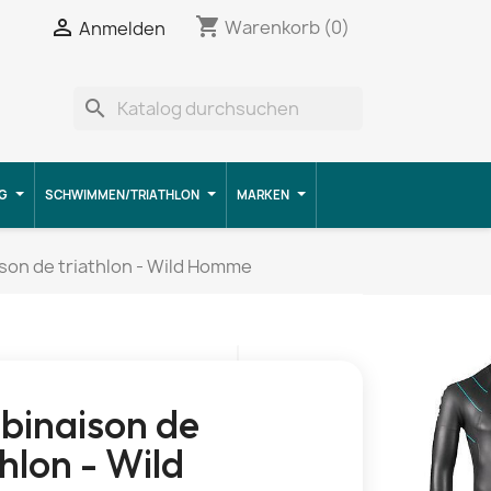
shopping_cart


Warenkorb
(0)
Anmelden
search
G
SCHWIMMEN/TRIATHLON
MARKEN
on de triathlon - Wild Homme
inaison de
thlon - Wild