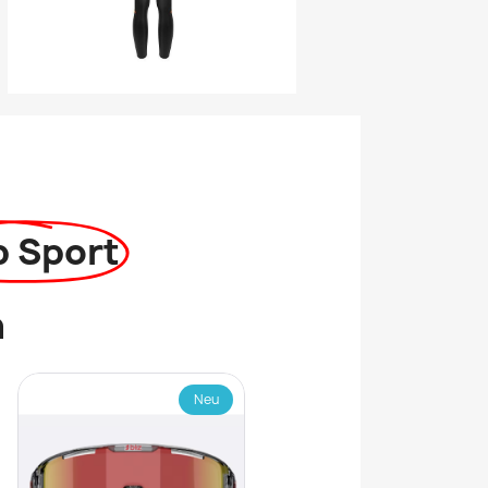
p Sport
n
Neu