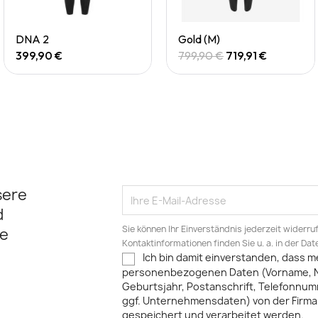
Quick View
Quick View
DNA 2
Gold (M)
399,90 €
799,90 €
719,91 €
sere
d
Sie können Ihr Einverständnis jederzeit widerru
e
Kontaktinformationen finden Sie u. a. in der Da
Ich bin damit einverstanden, dass m
personenbezogenen Daten (Vorname, 
Geburtsjahr, Postanschrift, Telefonnum
ggf. Unternehmensdaten) von der Firma 
gespeichert und verarbeitet werden.