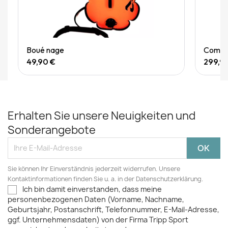
Quick View
Boué nage
Combin
49,90 €
299,9
Erhalten Sie unsere Neuigkeiten und
Sonderangebote
Sie können Ihr Einverständnis jederzeit widerrufen. Unsere
Kontaktinformationen finden Sie u. a. in der Datenschutzerklärung.
Ich bin damit einverstanden, dass meine
personenbezogenen Daten (Vorname, Nachname,
Geburtsjahr, Postanschrift, Telefonnummer, E-Mail-Adresse,
ggf. Unternehmensdaten) von der Firma Tripp Sport