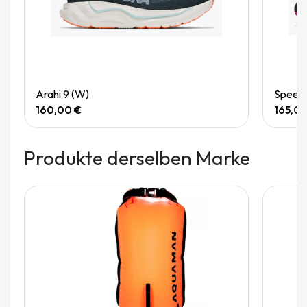
Quick View
Arahi 9 (W)
Speedg
160,00 €
165,0
Produkte derselben Marke