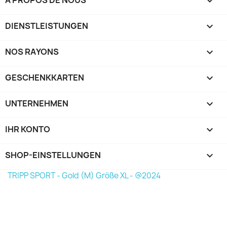

DIENSTLEISTUNGEN

NOS RAYONS

GESCHENKKARTEN

UNTERNEHMEN

IHR KONTO

SHOP-EINSTELLUNGEN
keyboard_arrow_down
TRIPP SPORT - Gold (M) Größe XL - @2024