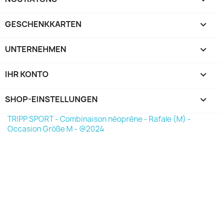
GESCHENKKARTEN

UNTERNEHMEN

IHR KONTO

SHOP-EINSTELLUNGEN
keyboard_arrow_down
TRIPP SPORT - Combinaison néoprène - Rafale (M) -
Occasion Größe M - @2024