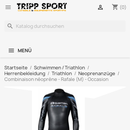
shopping_cart


(0)
search
MENÜ
Startseite
Schwimmen / Triathlon
Herrenbekleidung
Triathlon
Neoprenanzüge
Combinaison néoprène - Rafale (M) - Occasion