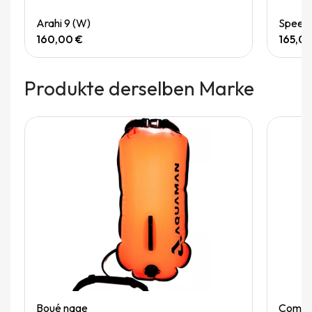
Quick View
Arahi 9 (W)
Speedg
160,00 €
165,0
Produkte derselben Marke
Quick View
Boué nage
Combin