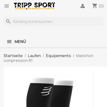
shopping_cart


(0)
search
MENÜ
Startseite
Laufen
Equipements
Manchon
compression R1