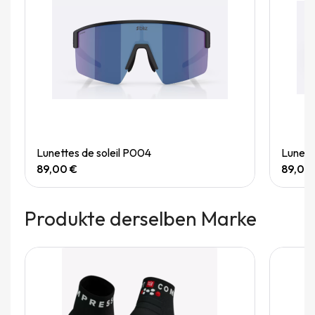
Quick View
Lunettes de soleil P004
Lunett
89,00 €
89,00
Produkte derselben Marke