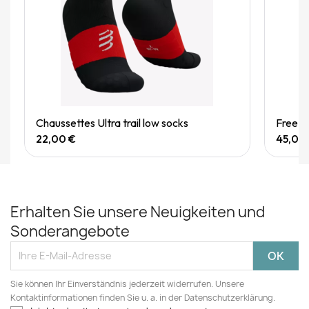
Quick View
Chaussettes Ultra trail low socks
Free be
22,00 €
45,00
Erhalten Sie unsere Neuigkeiten und
Sonderangebote
Sie können Ihr Einverständnis jederzeit widerrufen. Unsere
Kontaktinformationen finden Sie u. a. in der Datenschutzerklärung.