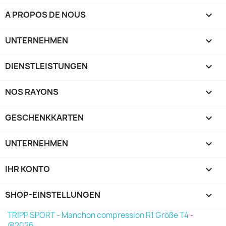
A PROPOS DE NOUS

UNTERNEHMEN

DIENSTLEISTUNGEN

NOS RAYONS

GESCHENKKARTEN

UNTERNEHMEN

IHR KONTO

SHOP-EINSTELLUNGEN
keyboard_arrow_down
TRIPP SPORT - Manchon compression R1 Größe T4 -
@2026