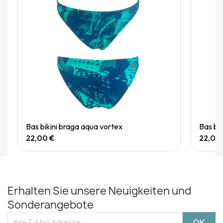
Quick View
Bas bikini braga aqua vortex
Bas bi
22,00 €
22,00
Erhalten Sie unsere Neuigkeiten und
Sonderangebote