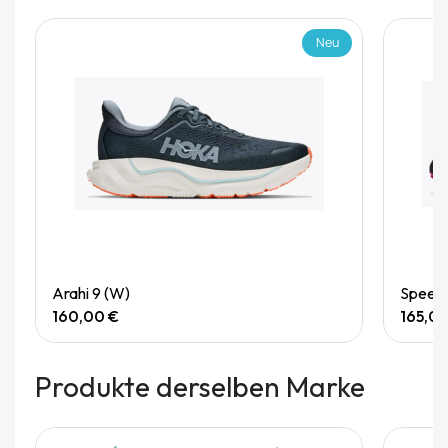
Neu
Quick View
Arahi 9 (W)
Speedg
160,00 €
165,0
Produkte derselben Marke