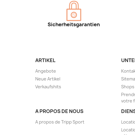
Sicherheitsgarantien
ARTIKEL
UNTE
Angebote
Kontak
Neue Artikel
Sitem
Verkaufshits
Shops
Prendr
votre 
A PROPOS DE NOUS
DIEN
A propos de Tripp Sport
Locati
Locati