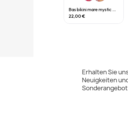
Quick View
Quick View
Bas bikini mare koh samui
Bas bikini mare mystic mirage
22,00 €
22,00 €
Erhalten Sie un
Neuigkeiten un
Sonderangebot