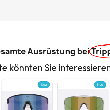
esamte Ausrüstung bei
Trip
e könnten Sie interessiere
Neu
Neu