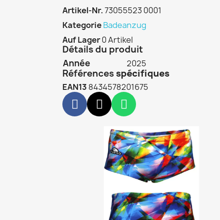
Artikel-Nr.
73055523 0001
Kategorie
Badeanzug
Auf Lager
0 Artikel
Détails du produit
Année
2025
Références
spécifiques
EAN13
8434578201675