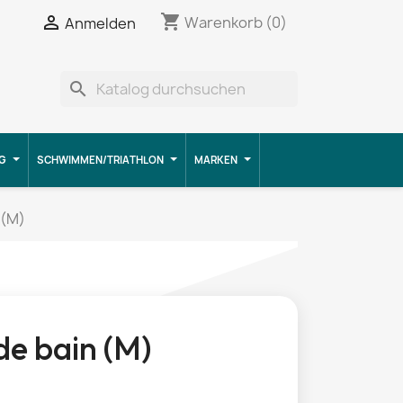
shopping_cart


Warenkorb
(0)
Anmelden
search
G
SCHWIMMEN/TRIATHLON
MARKEN
 (M)
 de bain (M)