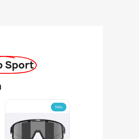
p Sport
n
Neu