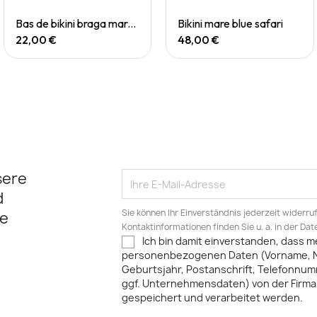
Quick View
Quick View
Bas de bikini braga mare chevi rainbow
Bikini mare blue safari
22,00 €
48,00 €
sere
d
Sie können Ihr Einverständnis jederzeit widerru
e
Kontaktinformationen finden Sie u. a. in der Da
Ich bin damit einverstanden, dass m
personenbezogenen Daten (Vorname, 
Geburtsjahr, Postanschrift, Telefonnum
ggf. Unternehmensdaten) von der Firma 
gespeichert und verarbeitet werden.